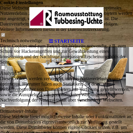
Cookie-Einstellungen
Diese Webseite verwendet Cookies, um Besuchern ein optimales
Nutzererlebnis zu bieten. Bestimmte Inhalte von Drittanbietern werden
nur angezeigt, wenn die entsprechende Option aktiviert ist. Die
Datenverarbeitung kann dann auch in einem Drittland erfolgen.
Weitere Informationen hierzu in der Datenschutzerklärung.
Technisch notwendige
STARTSEITE
Diese Cookies sind zum Betrieb der Webseite notwendig, z.B. zum
Schutz vor Hackerangriffen und zur Gewährleistung eines
konsistenten und der Nachfrage angepassten Erscheinungsbilds der
Seite.
Analytische
Diese Cookies werden verwendet, um das Nutzererlebnis weiter zu
optimieren. Hierunter fallen auch Statistiken, die dem
Webseitenbetreiber von Drittanbietern zur Verfügung gestellt werden,
sowie die Ausspielung von personalisierter Werbung durch die
Nachverfolgung der Nutzeraktivität über verschiedene Webseiten.
Drittanbieter-Inhalte
Diese Webseite bietet möglicherweise Inhalte oder Funktionalitäten an,
die von Drittanbietern eigenverantwortlich zur Verfügung gestellt
werden. Diese Drittanbieter können eigene Cookies setzen, z.B. um
die Nutzeraktivität zu verfolgen oder ihre Angebote zu personalisieren