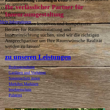
Raumaus­stattung Tubbesing in Uchte
und zu optimieren.
Ihr verlässlicher Partner für
Ablehnen
Alle akzeptieren
Innenraumgestaltung
Speichern
Mehr Informationen
Wenn Sie einen kreativen und kompetenten
Berater für Raumausstattung und
Inneneinrichtung suchen, sind wir die richtigen
Ansprechpartner um Ihre Raum­wünsche Realität
werden zu lassen!
zu unseren Leistungen
Bodengestaltung
Gardinen und Vorhänge
Sonnenschutz innen
Markilux Markisen
Insektenschutz
Polsterei